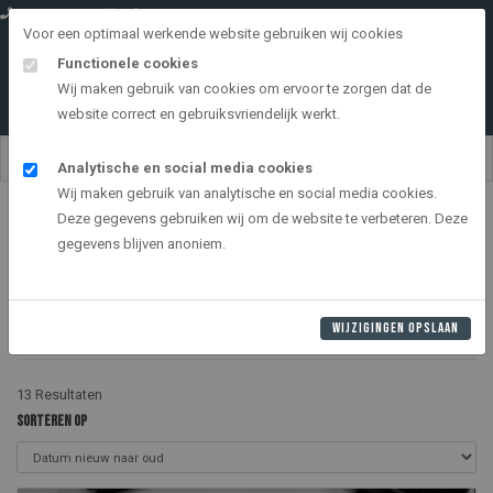
0528 264151
info@onderdemolen.nl
Voor een optimaal werkende website gebruiken wij cookies
Functionele cookies
Wij maken gebruik van cookies om ervoor te zorgen dat de
website correct en gebruiksvriendelijk werkt.
Analytische en social media cookies
Wij maken gebruik van analytische en social media cookies.
Home
Deze gegevens gebruiken wij om de website te verbeteren. Deze
HET LAATSTE NIEUWS
gegevens blijven anoniem.
Wij delen graag de laatste ontwikkelingen binnen ons bedrijf en het
assortiment. Bekijk de laatste nieuwtjes op deze pagina en laat je
WIJZIGINGEN OPSLAAN
inspireren!
13 Resultaten
Sorteren op